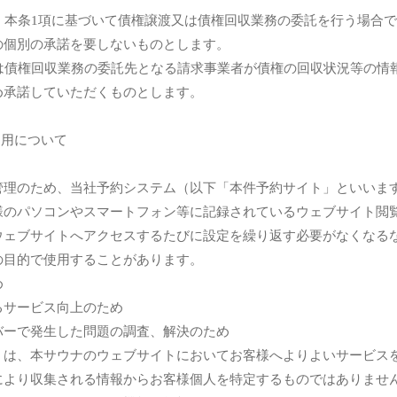
は、本条1項に基づいて債権譲渡又は債権回収業務の委託を行う場合
の個別の承諾を要しないものとします。
又は債権回収業務の委託先となる請求事業者が債権の回収状況等の情
め承諾していただくものとします。
の利用について
管理のため、当社予約システム（以下「本件予約サイト」といいま
お客様のパソコンやスマートフォン等に記録されているウェブサイト
ウェブサイトへアクセスするたびに設定を繰り返す必要がなくなる
の目的で使用することがあります。
め
るサービス向上のため
バーで発生した問題の調査、解決のため
ie）は、本サウナのウェブサイトにおいてお客様へよりよいサービ
e）により収集される情報からお客様個人を特定するものではありま