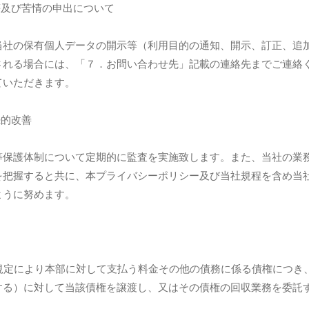
等及び苦情の申出について
当社の保有個人データの開示等（利用目的の通知、開示、訂正、追
される場合には、「７．お問い合わせ先」記載の連絡先までご連絡
ていただきます。
続的改善
等保護体制について定期的に監査を実施致します。また、当社の業
を把握すると共に、本プライバシーポリシー及び当社規程を含め当
ように努めます。
の規定により本部に対して支払う料金その他の債務に係る債権につき
する）に対して当該債権を譲渡し、又はその債権の回収業務を委託